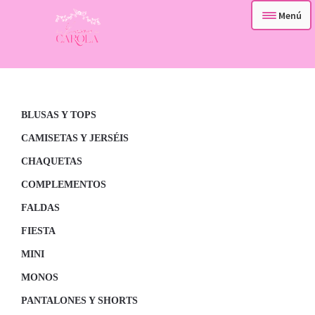
Menú
– TIENDA –
Ir
Ir
a
al
– QUIENES SOMOS –
la
contenido
navegación
BLUSAS Y TOPS
– CONTACTA –
CAMISETAS Y JERSÉIS
CHAQUETAS
COMPLEMENTOS
FALDAS
FIESTA
MINI
MONOS
PANTALONES Y SHORTS