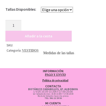
Tallas Disponibles:
VESTIDO
CORTO
FLOWER
Añadir a la cesta
cantidad
SKU:
Categoría:
VESTIDOS
Medidas de las tallas
INFORMACIÓN
PAGO Y ENVÍO
Política de privacidad
CONTACTA
BOTÁNICO CABANILLES, 67. ALBORAYA
L-V DE 10.30-13.30h Y 17:00-20:00
1er Sábado de mes: 10.30-13.30h Y 17.00-20.00
Resto de Sábados bajo cita previa
TEL: 961 11 29 55
MI CUENTA