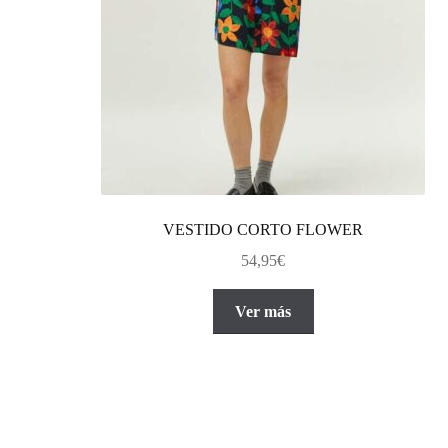
VESTIDO CORTO FLOWER
54,95
€
Este
Ver más
producto
tiene
múltiples
variantes.
Las