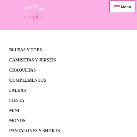
Menú
– TIENDA –
Ir
Ir
a
al
– QUIENES SOMOS –
la
contenido
navegación
BLUSAS Y TOPS
– CONTACTA –
CAMISETAS Y JERSÉIS
CHAQUETAS
COMPLEMENTOS
FALDAS
FIESTA
MINI
MONOS
PANTALONES Y SHORTS