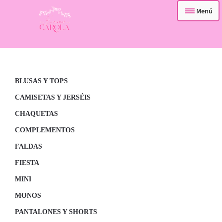
Menú
– TIENDA –
Ir
Ir
a
al
– QUIENES SOMOS –
la
contenido
navegación
BLUSAS Y TOPS
– CONTACTA –
CAMISETAS Y JERSÉIS
CHAQUETAS
COMPLEMENTOS
FALDAS
FIESTA
MINI
MONOS
PANTALONES Y SHORTS