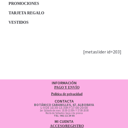
PROMOCIONES
TARJETA REGALO
VESTIDOS
[metaslider id=203]
INFORMACIÓN
PAGO Y ENVÍO
Política de privacidad
CONTACTA
BOTÁNICO CABANILLES, 67. ALBORAYA
L-V DE 10.30-13.30h Y 17:00-20:00
1er Sábado de mes: 10.30-13.30h Y 17.00-20.00
Resto de Sábados bajo cita previa
TEL: 961 11 29 55
MI CUENTA
ACCESO/REGISTRO