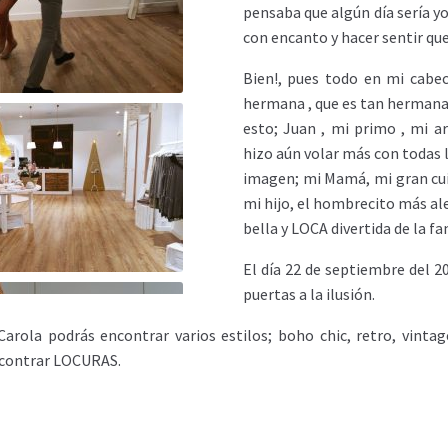
pensaba que algún día sería y
con encanto y hacer sentir que
Bien!, pues todo en mi cabe
hermana , que es tan hermana 
esto; Juan , mi primo , mi a
hizo aún volar más con todas l
imagen; mi Mamá, mi gran cuid
mi hijo, el hombrecito más ale
bella y LOCA divertida de la fa
El día 22 de septiembre del 2
puertas a la ilusión.
Carola podrás encontrar varios estilos; boho chic, retro, vinta
ncontrar LOCURAS.