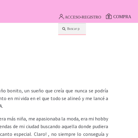
COMPRA
ACCESO-REGISTRO
0
Buscar
por:
ño bonito, un sueño que creía que nunca se podría
o en mi vida en el que todo se alineó y me lancé a
A.
ra más niña, me apasionaba la moda, era mi hobby
tiendas de mi ciudad buscando aquella donde pudiera
anto especial. Claro! , no siempre lo conseguía y