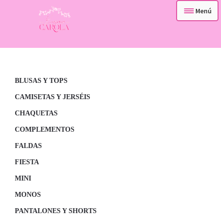
Menú
– TIENDA –
Ir
Ir
a
al
– QUIENES SOMOS –
la
contenido
navegación
BLUSAS Y TOPS
– CONTACTA –
CAMISETAS Y JERSÉIS
CHAQUETAS
COMPLEMENTOS
FALDAS
FIESTA
MINI
MONOS
PANTALONES Y SHORTS