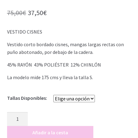
El
El
75,00
€
37,50
€
precio
precio
VESTIDO CISNES
original
actual
era:
es:
Vestido corto bordado cisnes, mangas largas rectas con
puño abotonado, por debajo de la cadera.
75,00€.
37,50€.
45% RAYÓN 43% POLIÉSTER 12% CHINLÓN
La modelo mide 175 cms y lleva la talla S.
Tallas Disponibles:
VESTIDO
CISNES
cantidad
Añadir a la cesta