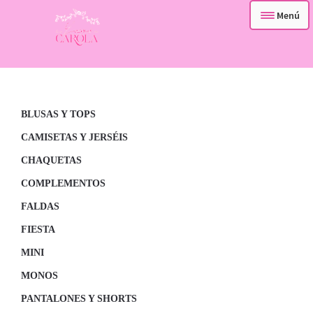
Menú
– TIENDA –
Ir
Ir
a
al
– QUIENES SOMOS –
la
contenido
navegación
BLUSAS Y TOPS
– CONTACTA –
CAMISETAS Y JERSÉIS
CHAQUETAS
COMPLEMENTOS
FALDAS
FIESTA
MINI
MONOS
PANTALONES Y SHORTS