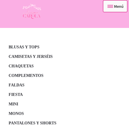
Menú
– TIENDA –
Ir
Ir
a
al
– QUIENES SOMOS –
la
contenido
navegación
BLUSAS Y TOPS
– CONTACTA –
CAMISETAS Y JERSÉIS
CHAQUETAS
COMPLEMENTOS
FALDAS
FIESTA
MINI
MONOS
PANTALONES Y SHORTS