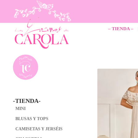
Ir
Ir
a
al
la
contenido
– TIENDA –
navegación
-TIENDA-
MINI
BLUSAS Y TOPS
CAMISETAS Y JERSÉIS