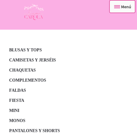
Menú
– TIENDA –
Ir
Ir
a
al
– QUIENES SOMOS –
la
contenido
navegación
BLUSAS Y TOPS
– CONTACTA –
CAMISETAS Y JERSÉIS
CHAQUETAS
COMPLEMENTOS
FALDAS
FIESTA
MINI
MONOS
PANTALONES Y SHORTS