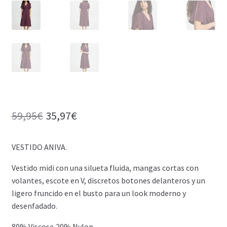
El
El
59,95
€
35,97
€
precio
precio
VESTIDO ANIVA.
original
actual
era:
es:
Vestido midi con una silueta fluida, mangas cortas con
volantes, escote en V, discretos botones delanteros y un
59,95€.
35,97€.
ligero fruncido en el busto para un look moderno y
desenfadado.
80% Viscose,20% Nylon