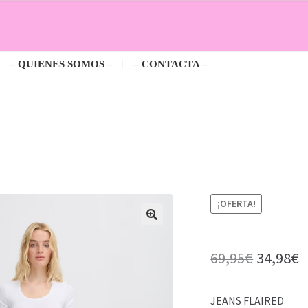
– QUIENES SOMOS –
– CONTACTA –
¡OFERTA!
El
E
69,95
€
34,98
€
precio
p
JEANS FLAIRED
original
a