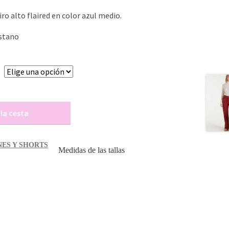
s:
ro alto flaired en color azul medio.
4,98€.
stano
 la cesta
ES Y SHORTS
Medidas de las tallas