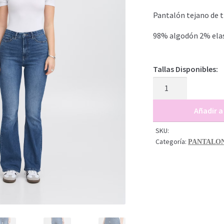
era:
e
Pantalón tejano de ti
69,95€.
3
98% algodón 2% ela
Tallas Disponibles:
JEANS
FLAIRED
cantidad
Añadir a
SKU:
Categoría:
PANTALON