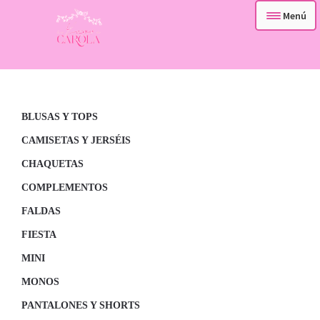
Menú
– TIENDA –
Ir
Ir
a
al
– QUIENES SOMOS –
la
contenido
navegación
BLUSAS Y TOPS
– CONTACTA –
CAMISETAS Y JERSÉIS
CHAQUETAS
COMPLEMENTOS
FALDAS
FIESTA
MINI
MONOS
PANTALONES Y SHORTS